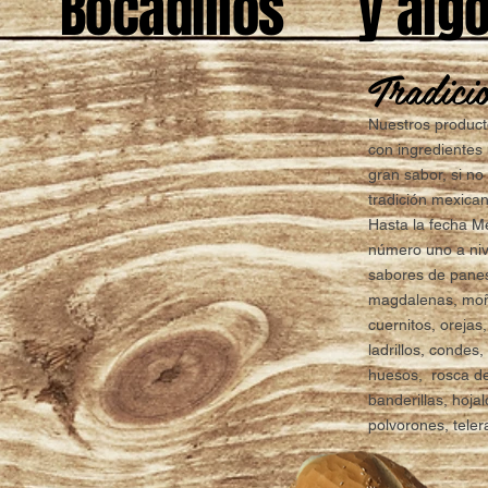
Bocadillos
y alg
Tradici
Nuestros product
con ingredientes 
gran sabor, si n
tradición mexica
Hasta la fecha M
número uno a niv
sabores de panes
magdalenas, moño
cuernitos, orejas,
ladrillos, condes
huesos, rosca de
banderillas, hoja
polvorones, teleras