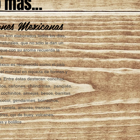
o
más...
ones Mexicanas
os son elaborados todos los días,
naturales, que no sólo le dan un
o que con su aroma recuerda la
na.
éxico es reconocido como el país
el mundial en riqueza de formas y
. Entre éstas destacan: conchas,
s, cañones, chilindrinas, panqués,
 cochinitos, almejas, besos, barritas,
, cocol, gendarmes, borrachos,
 canela, amores, trenzas,
ldres, ojo de buey, volcanes,
 y bolillos...