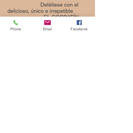
Deléitese con el
delicioso, único e irrepetible
EL CORBATÍN.
Phone
Email
Facebook
Síguenos.