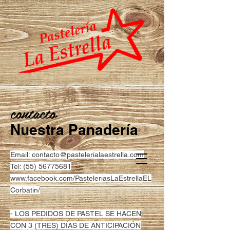
contacto
Nuestra Panadería
Email:
contacto@pastelerialaestrella.com
Tel:
(55) 56775681
www.facebook.com/PasteleriasLaEstrellaEL
Corbatin/
- LOS PEDIDOS DE PASTEL SE HACEN
CON 3 (TRES) DÍAS DE ANTICIPACIÓN