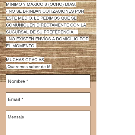
MÍNIMO Y MÁXICO 8 (OCHO) DÍAS.
- NO SE BRINDAN COTIZACIONES POR
ESTE MEDIO, LE PEDIMOS QUE SE
COMUNIQUEN DIRECTAMENTE CON LA
SUCURSAL DE SU PREFERENCIA.
- NO EXISTEN ENVÍOS A DOMICILIO POR
EL MOMENTO.
MUCHAS GRACIAS
¡Queremos saber de ti!